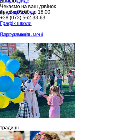
Кому підійде
Дніпро
Чекаємо на ваш дзвінок
Традиції школи
пн-сб з 09:00 до 18:00
+38 (073) 562-33-63
Графік школи
Зарахування
Передзвоніть мені
Відгуки
Тарифи
Ваші запитання
Ліцензії
Контакти
Консультація
традиції