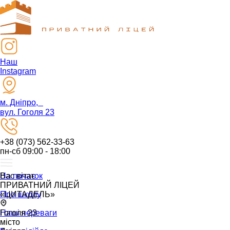
Наш
Instagram
м. Дніпро,
вул. Гоголя 23
+38 (073) 562-33-63
пн-сб 09:00 - 18:00
На початок
Вас вітає
ПРИВАТНИЙ ЛІЦЕЙ
Про школу
«ЦИТАДЕЛЬ»
Наші переваги
Гоголя 23
місто